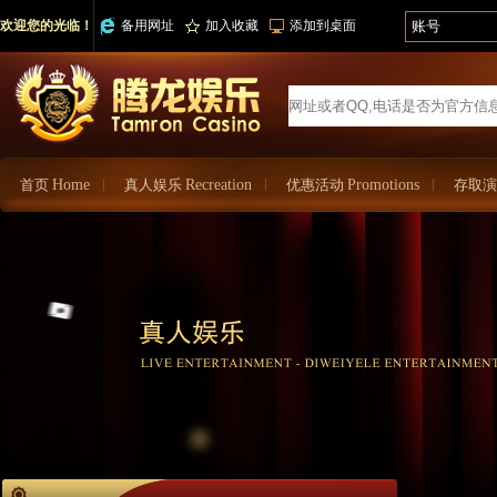
欢迎您的光临！
备用网址
加入收藏
添加到桌面
首页
Home
真人娱乐
Recreation
优惠活动
Promotions
存取