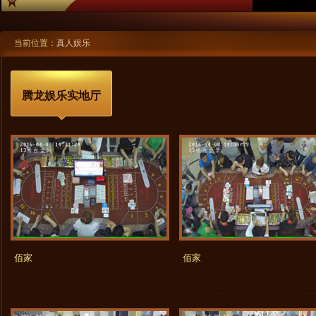
当前位置：
真人娱乐
腾龙娱乐实地厅
佰家
佰家